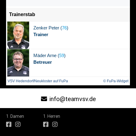
Trainerstab
Zenker
Peter (
76
)
Trainer
Mäder
Arne (
59
)
Betreuer
VSV Hedendorf/Neukloster auf FuPa
© FuPa-Widget
info@teamvsv.de
1. Damen
1. Herren