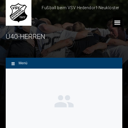
Fußball beim VSV Hedendorf-Neukloster
Ü40-HERREN
... lade FuPa Widget ...
Menü